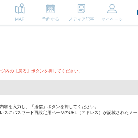
MAP
予約する
メディア記事
マイページ
ージ内の【戻る】ボタンを押してください。
内容を入力し、「送信」ボタンを押してください。
レスにパスワード再設定用ページのURL（アドレス）が記載されたメ