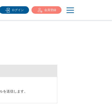
ログイン
会員登録
ールを送信します。